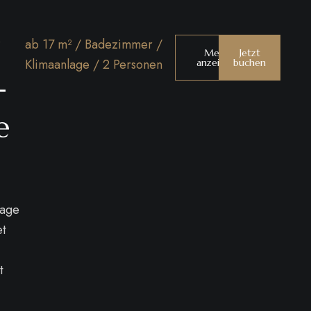
A
ab 17 m² / Badezimmer /
Mehr
Jetzt
Klimaanlage / 2 Personen
anzeigen
buchen
-
e
tage
et
t