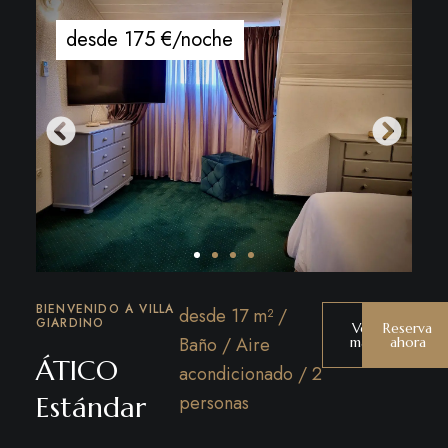
desde 175 €/noche
BIENVENIDO A VILLA
desde 17 m² /
GIARDINO
Ver
Reserva
Baño / Aire
más
ahora
ÁTICO
acondicionado / 2
Estándar
personas