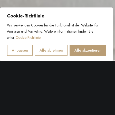
Cookie-Richtlinie
Wir verwenden Cookies für die Funktionalität der Website, für
Analysen und Marketing. Weitere Informationen finden Sie
unter
Cookie-Richtlinie
Anpassen
Alle ablehnen
Alle akzeptieren
Erleben Sie unvergessliche Momente in einem der 20
besten Boutique-Hotels Europas.
Wussten Sie, dass Sie sich bei einem Aufenthalt in der Villa
Giardino Bol in einem der von internationalen Medien
empfohlenen Top-Reiseziele Europas befinden? Darüber hinaus
zählt unser Haus laut TripAdvisor zur ersten Wahl unter 232
Unterkünften in Bol. Das renommierte Heritage Boutique Hotel