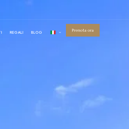
Prenota ora
I
REGALI
BLOG