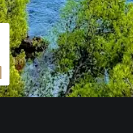
 dei 17 posti migliori da visitare in Croazia da Lonely Planet
le Lonely Planet ha pubblicato
un elenco dei 17 posti migliori da vis
la lista: Dubrovnik, Spalato, Hvar e, naturalmente, la città di Bol.