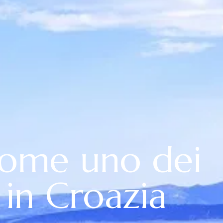
come uno dei
e in Croazia