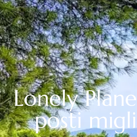
Lonely Plan
posti migli