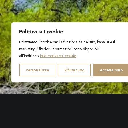
Politica sui cookie
Utilizziamo i cookie per la funzionalità del sito, l'analisi e il
marketing. Ulteriori informazioni sono disponibili
all'indirizzo
Informativa sui cookie
Personalizza
Rifiuta tutto
Accetta tutto
Bol è stata inserita nella lista
La guida turistica di fama mondia
più celebri hanno trovato posto nel