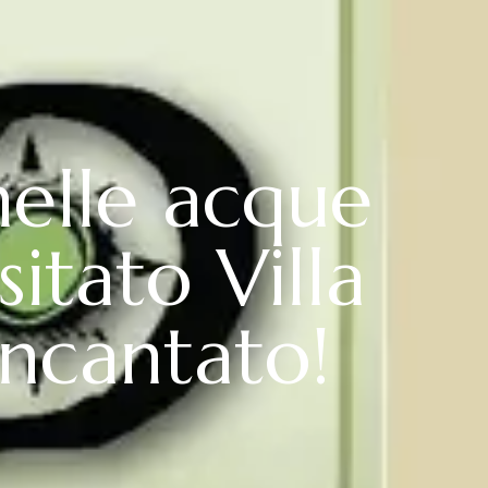
nelle acque
itato Villa
incantato!