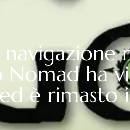
 navigazione 
 Nomad ha vis
ed è rimasto 