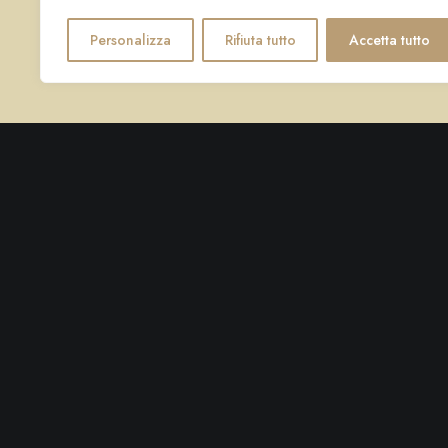
Personalizza
Rifiuta tutto
Accetta tutto
Lì abbiamo sorseggiato prosecco 
olive e fichi, godendoci la vist
Clic
QUI
per leggere l'articolo co
LA NOSTRA POSIZIONE