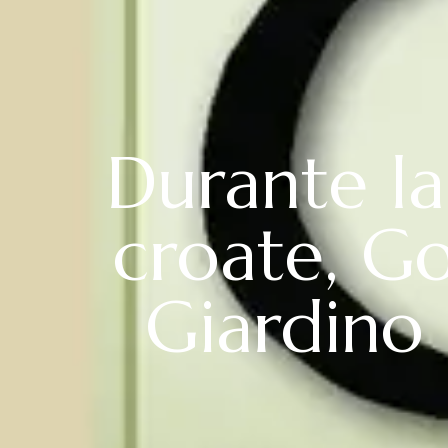
Durante la
croate, Go
Giardino 