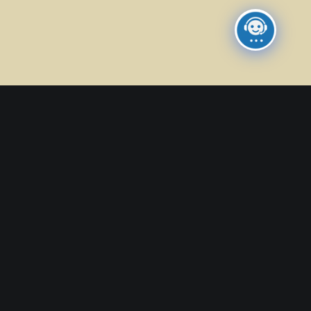
cali, formaggi di capra, salumi,
 mi piacerebbe visitare di nuovo.
PRENOTA UN ALLOGGIO