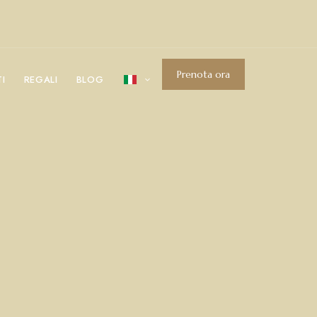
Prenota ora
I
REGALI
BLOG