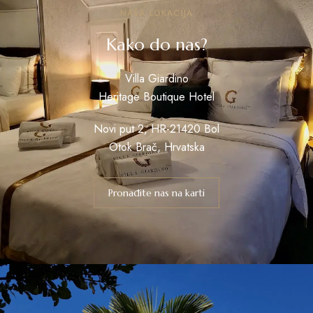
NAŠA LOKACIJA
Kako do nas?
Villa Giardino
Heritage Boutique Hotel
Novi put 2, HR-21420 Bol
Otok Brač, Hrvatska
Pronađite nas na karti