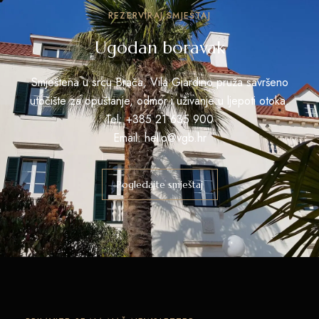
REZERVIRAJ SMJEŠTAJ
Ugodan boravak
Smještena u srcu Brača, Vila Giardino pruža savršeno
utočište za opuštanje, odmor i uživanje u ljepoti otoka.
Tel: +385 21 635 900
Email: hello@vgb.hr
Pogledajte smještaj