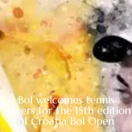
Bol welcomes tennis
players for the 15th edition
of Croatia Bol Open