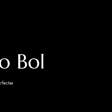
no Bol
rfectas