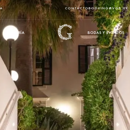
IA
CONTACTO
BOOKING@VGB.HR
O
GALERÍA
BODAS Y EVENTOS