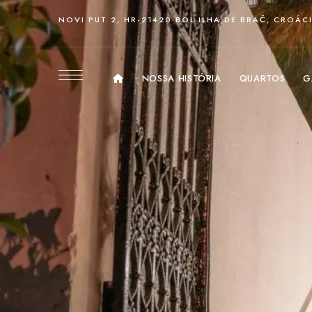
NOVI PUT 2, HR-21420 BOL ILHA DE BRAČ, CROÁC
NOSSA HISTÓRIA
QUARTOS
G