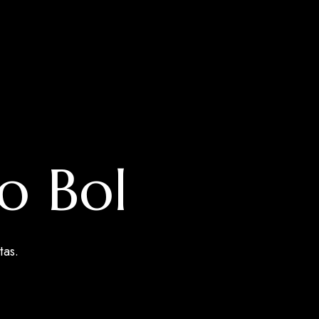
no Bol
tas.