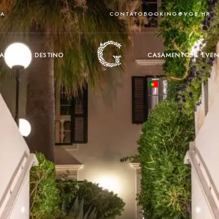
IA
CONTATO
BOOKING@VGB.HR
ALERIA
DESTINO
CASAMENTOS E EVE