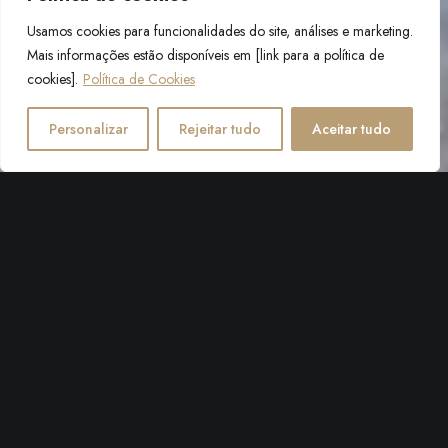
Usamos cookies para funcionalidades do site, análises e marketing.
Mais informações estão disponíveis em [link para a política de
cookies].
Política de Cookies
Personalizar
Rejeitar tudo
Aceitar tudo
Para todas as informações sobre a
sua estadia no hotel boutique Villa
Giardino em Bol, a nossa equipa está
à sua disposição. Contacte-nos para
reservas, disponibilidade de quartos,
preços e quaisquer questões