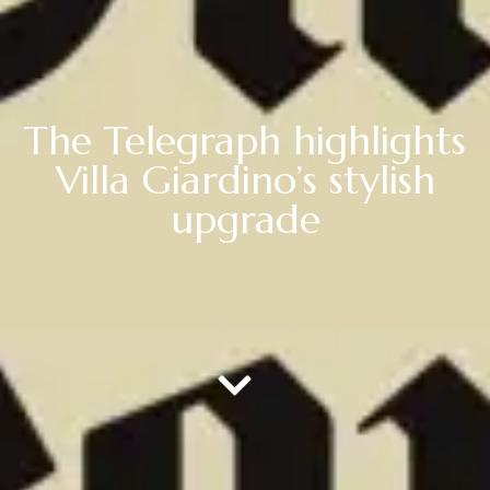
The Telegraph highlights
Villa Giardino’s stylish
upgrade